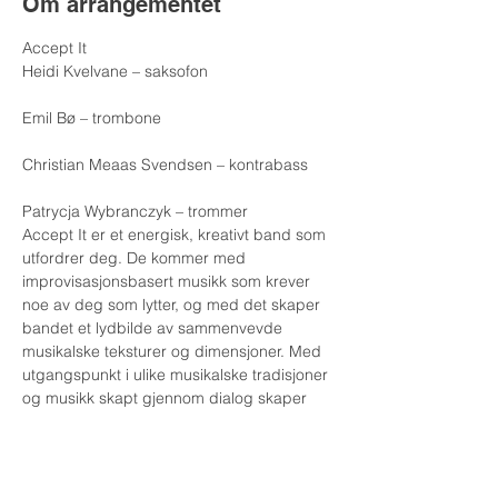
Om arrangementet
Accept It
Heidi Kvelvane – saksofon
Emil Bø – trombone
Christian Meaas Svendsen – kontrabass
Patrycja Wybranczyk – trommer
Accept It er et energisk, kreativt band som 
utfordrer deg. De kommer med 
improvisasjonsbasert musikk som krever 
noe av deg som lytter, og med det skaper 
bandet et lydbilde av sammenvevde 
musikalske teksturer og dimensjoner. Med 
utgangspunkt i ulike musikalske tradisjoner 
og musikk skapt gjennom dialog skaper 
bandet musikk som er inviterende, 
fengslende og interessant. Eteriske 
strukturer, innfløkte konstruksjoner og 
utviklende lydtepper, dette er dynamisk 