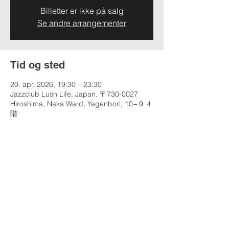
Billetter er ikke på salg
Se andre arrangementer
Tid og sted
20. apr. 2026, 19:30 – 23:30
Jazzclub Lush Life, Japan, 〒730-0027
Hiroshima, Naka Ward, Yagenbori, 10−９ 4
階
Del dette arrangementet