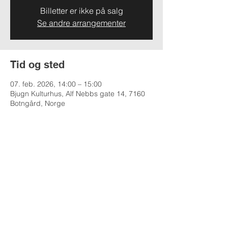
Billetter er ikke på salg
Se andre arrangementer
Tid og sted
07. feb. 2026, 14:00 – 15:00
Bjugn Kulturhus, Alf Nebbs gate 14, 7160
Botngård, Norge
Del dette arrangementet
EMIL BØ MUSIKK